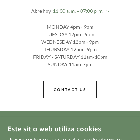
Abre hoy
11:00 a. m. – 07:00 p. m.
MONDAY 4pm - 9pm
TUESDAY 12pm - 9pm
WEDNESDAY 12pm - 9pm
THURSDAY 12pm - 9pm
FRIDAY - SATURDAY 11am-10pm
SUNDAY 11am-7pm
CONTACT US
MILPA TACOS Y TORTILLAS
Este sitio web utiliza cookies
207 BREVARD AVENUE, COCOA, FL, USA
Usamos cookies para analizar el tráfico del sitio web y